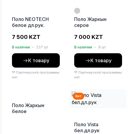
Хит
Поло NEOTECH
Поло Жаркын
белое дл.рук.
серое
7 500 KZT
7 000 KZT
В наличии
•
237 шт
В наличии
•
8 шт
К товару
К товару
Партнерской программы
Партнерской программы
нет
нет
Хит
Поло Жаркын
белое
Поло Vista
бел.дл.рук