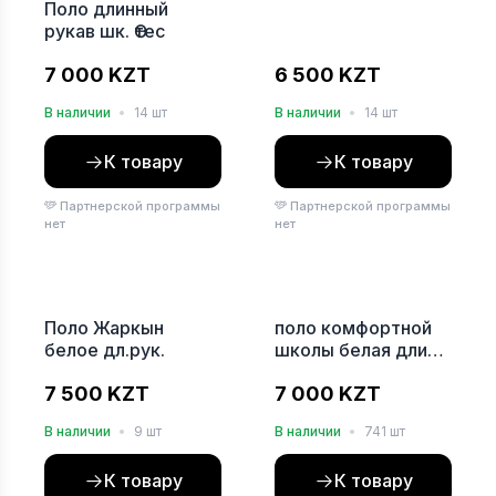
Поло длинный
рукав шк. Өтес
7 000 KZT
6 500 KZT
В наличии
•
14 шт
В наличии
•
14 шт
К товару
К товару
Партнерской программы
Партнерской программы
нет
нет
Хит
Поло Жаркын
поло комфортной
белое дл.рук.
школы белая длин
рук
7 500 KZT
7 000 KZT
В наличии
•
9 шт
В наличии
•
741 шт
К товару
К товару