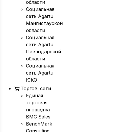
области
Социальная
сеть Agartu
Мангистауской
области
Социальная
сеть Agartu
Павлодарской
области
Социальная
сеть Agartu
ЮКО
Торгов. сети
Единая
торговая
площадка
BMC Sales
BenchMark
Consulting