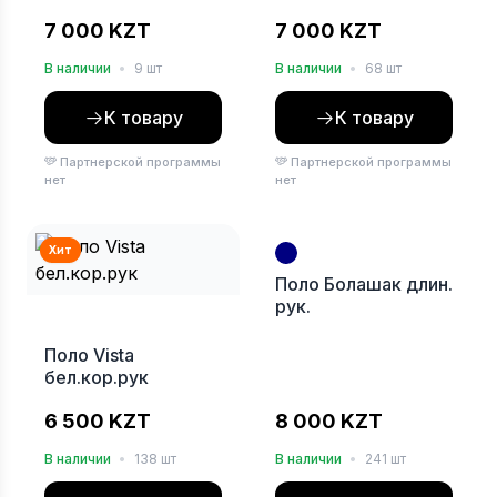
7 000 KZT
7 000 KZT
В наличии
•
9 шт
В наличии
•
68 шт
К товару
К товару
Партнерской программы
Партнерской программы
нет
нет
Хит
Поло Болашак длин.
рук.
Поло Vista
бел.кор.рук
6 500 KZT
8 000 KZT
В наличии
•
138 шт
В наличии
•
241 шт