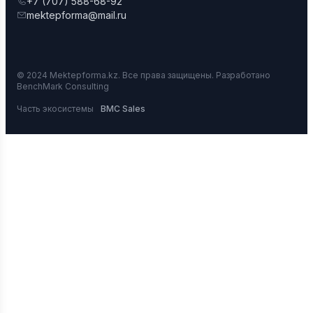
+7 (707) 588-68-92
mektepforma@mail.ru
© 2024 Mektepforma.kz. Все права защищены. Разработано
BenchMark Consulting
Часть экосистемы
BMC Sales