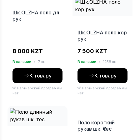
Шк.OLZHA поло дл
рук
Шк.OLZHA поло кор
рук
8 000 KZT
7 500 KZT
В наличии
•
7 шт
В наличии
•
1258 шт
К товару
К товару
Партнерской программы
Партнерской программы
нет
нет
Поло короткий
рукав шк. Өтес