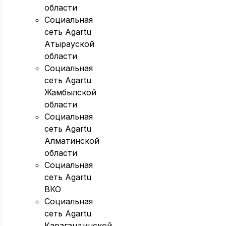
области
Социальная
сеть Agartu
Атырауской
области
Социальная
сеть Agartu
Жамбылской
области
Социальная
сеть Agartu
Алматинской
области
Социальная
сеть Agartu
ВКО
Социальная
сеть Agartu
Карагандинской