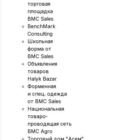
торговая
площадка
BMC Sales
BenchMark
Consulting
Школьная
форма от
BMC Sales
Объявления
товаров
Halyk Bazar
Форменная
и спец. одежда
от BMC Sales
Национальная
товаро-
проводящая сеть
BMC Agro
Торговый дом "Асем"