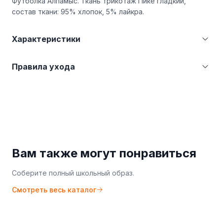
Футболка Алпамыс. Ткань трикотаж Пике гладкий,
состав ткани: 95% хлопок, 5% лайкра.
Характеристики
Категория
Футболки, майки
Правила ухода
Страна производства
Казахстан (KZ)
Производитель
ТОО Швейная фабрика школьной
Бережная стирка при температуре не более
и детской одежды г.
30°С. Не отбеливать. Гладить при температуре
Петропавловск
не более 110°С.
Вам также могут понравиться
Соберите полный школьный образ.
Смотреть весь каталог