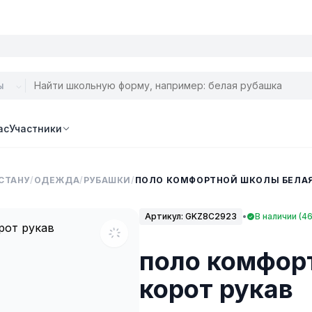
ас
Участники
СТАНУ
/
ОДЕЖДА
/
РУБАШКИ
/
ПОЛО КОМФОРТНОЙ ШКОЛЫ БЕЛАЯ
Артикул:
GKZ8C2923
•
В наличии (4
поло комфор
корот рукав