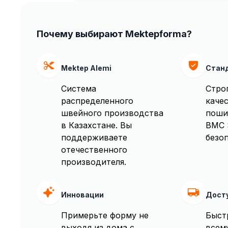
Почему выбирают Mektepforma?
Mektep Alemi
Стан
Система
Стро
распределенного
качес
швейного производства
поши
в Казахстане. Вы
BMC 
поддерживаете
безоп
отечественного
производителя.
Инновации
Дост
Примерьте форму не
Быст
выходя из дома с
всем