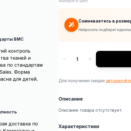
Выберите цвет
Сомневаетесь в разме
Нейросеть подберет идеальн
дарты BMC
гий контроль
тва тканей и
1
ва по стандартам
Sales. Форма
асна для детей.
Для получения скидки
авторизуйт
Описание
Описание товара отсутствует.
упность
рая доставка по
Характеристики
у Казахстану и