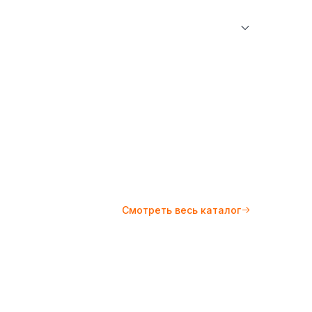
Рубашки
Казахстан (KZ)
BMC Sales
ратуре не более 30°С. Не отбеливать. Гладить
10°С.
Смотреть весь каталог