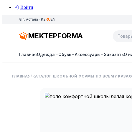
Войти
г. Астана
KZ
RU
EN
MEKTEPFORMA
Главная
Одежда
Обувь
Аксессуары
Заказать
О н
ГЛАВНАЯ
/
КАТАЛОГ ШКОЛЬНОЙ ФОРМЫ ПО ВСЕМУ КАЗАХ