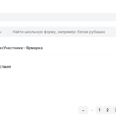
ас
Участники
Ярмарка
СТАНУ
...
←
1
2