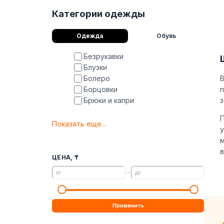
Категории одежды
Одежда
Обувь
Безрукавки
Блузки
В
Болеро
п
Борцовки
з
Брюки и капри
П
Показать еще...
у
м
в
ЦЕНА, ₸
—
от
до
Применить