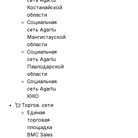
Костанайской
области
Социальная
сеть Agartu
Мангистауской
области
Социальная
сеть Agartu
Павлодарской
области
Социальная
сеть Agartu
ЮКО
Торгов. сети
Единая
торговая
площадка
BMC Sales