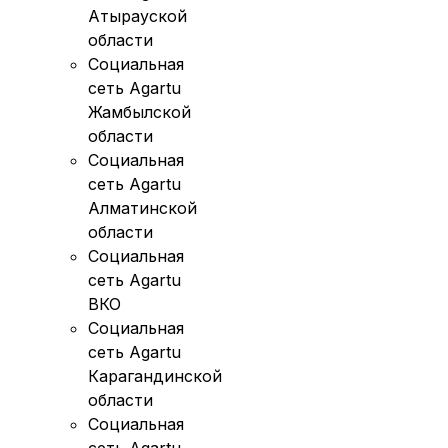
Атырауской
области
Социальная
сеть Agartu
Жамбылской
области
Социальная
сеть Agartu
Алматинской
области
Социальная
сеть Agartu
ВКО
Социальная
сеть Agartu
Карагандинской
области
Социальная
сеть Agartu