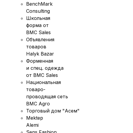
BenchMark
Consulting
Школьная
форма от
BMC Sales
Объявления
товаров
Halyk Bazar
Форменная
и спец. одежда
от BMC Sales
Национальная
товаро-
проводящая сеть
BMC Agro
Торговый дом "Асем"
Mektep
Alemi
Sens Fashion