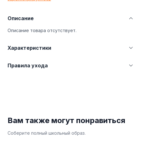
Описание
Описание товара отсутствует.
Характеристики
Категория
Куртки
Правила ухода
Страна производства
Казахстан (KZ)
Производитель
ТОО "Швейная фабрика
Бережная стирка при температуре не более
школьной и детской одежды"
30°С. Не отбеливать. Гладить при температуре
г.Петропавловска
не более 110°С.
Вам также могут понравиться
Соберите полный школьный образ.