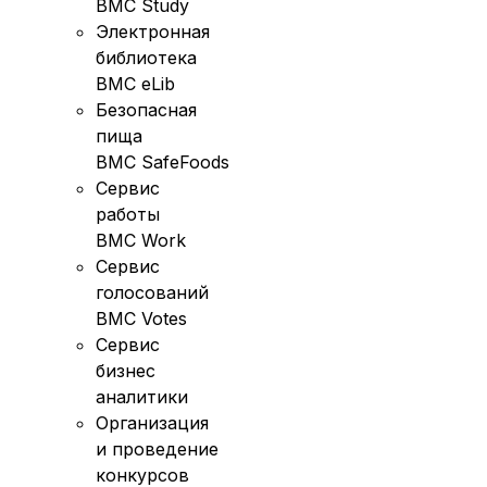
BMC Study
Электронная
библиотека
BMC eLib
Безопасная
пища
BMC SafeFoods
Сервис
работы
BMC Work
Сервис
голосований
BMC Votes
Сервис
бизнес
аналитики
Организация
и проведение
конкурсов