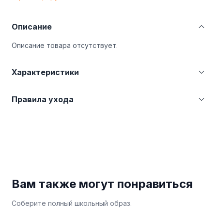
Описание
Описание товара отсутствует.
Характеристики
Категория
Юбки
Правила ухода
Страна производства
Казахстан (KZ)
Производитель
ТОО "Фабрика BMC Sales"
Бережная стирка при температуре не более
30°С. Не отбеливать. Гладить при температуре
не более 110°С.
Вам также могут понравиться
Соберите полный школьный образ.