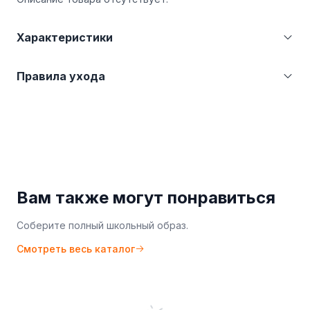
Характеристики
Категория
Куртки
Правила ухода
Страна производства
Казахстан (KZ)
Производитель
ТОО "Фабрика BMC Sales"
Бережная стирка при температуре не более
30°С. Не отбеливать. Гладить при температуре
не более 110°С.
Вам также могут понравиться
Соберите полный школьный образ.
Смотреть весь каталог