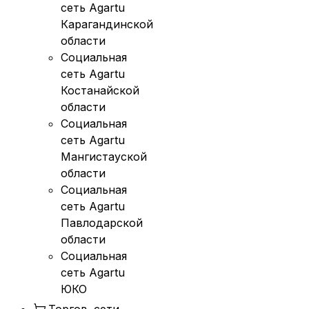
сеть Agartu
Карагандинской
области
Социальная
сеть Agartu
Костанайской
области
Социальная
сеть Agartu
Мангистауской
области
Социальная
сеть Agartu
Павлодарской
области
Социальная
сеть Agartu
ЮКО
Торгов. сети