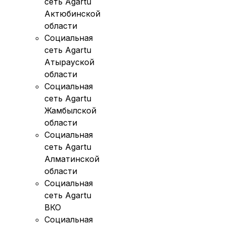
сеть Agartu
Актюбинской
области
Социальная
сеть Agartu
Атырауской
области
Социальная
сеть Agartu
Жамбылской
области
Социальная
сеть Agartu
Алматинской
области
Социальная
сеть Agartu
ВКО
Социальная