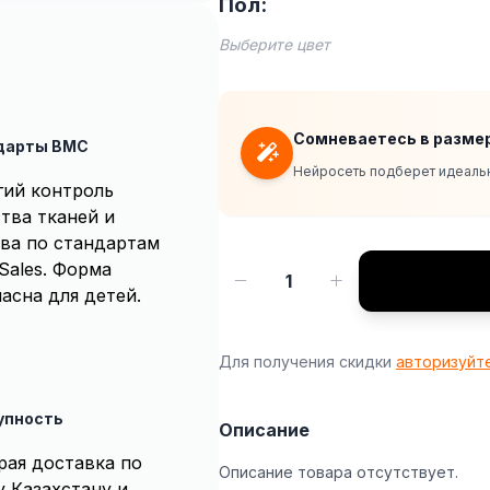
Пол:
Выберите цвет
Сомневаетесь в разме
дарты BMC
Нейросеть подберет идеальн
гий контроль
тва тканей и
ва по стандартам
Sales. Форма
1
асна для детей.
Для получения скидки
авторизуйт
упность
Описание
рая доставка по
Описание товара отсутствует.
у Казахстану и