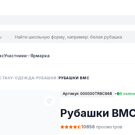
ас
Участники
Ярмарка
СТАНУ
/
ОДЕЖДА
/
РУБАШКИ
/
РУБАШКИ BMC
Артикул:
000000TR8C968
•
В наличи
Рубашки BM
10856
просмотров