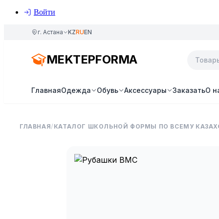
Войти
г. Астана
KZ
RU
EN
MEKTEPFORMA
Главная
Одежда
Обувь
Аксессуары
Заказать
О н
ГЛАВНАЯ
/
КАТАЛОГ ШКОЛЬНОЙ ФОРМЫ ПО ВСЕМУ КАЗАХ