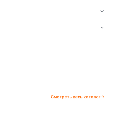
Рубашки
Турция (TR)
BMC
ратуре не более 30°С. Не отбеливать. Гладить
10°С.
Смотреть весь каталог