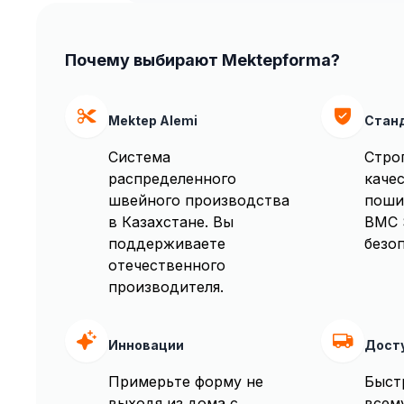
Почему выбирают Mektepforma?
Mektep Alemi
Стан
Система
Стро
распределенного
качес
швейного производства
поши
в Казахстане. Вы
BMC 
поддерживаете
безоп
отечественного
производителя.
Инновации
Дост
Примерьте форму не
Быст
выходя из дома с
всем