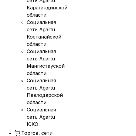
сеть Agartu
Карагандинской
области
Социальная
сеть Agartu
Костанайской
области
Социальная
сеть Agartu
Мангистауской
области
Социальная
сеть Agartu
Павлодарской
области
Социальная
сеть Agartu
ЮКО
Торгов. сети