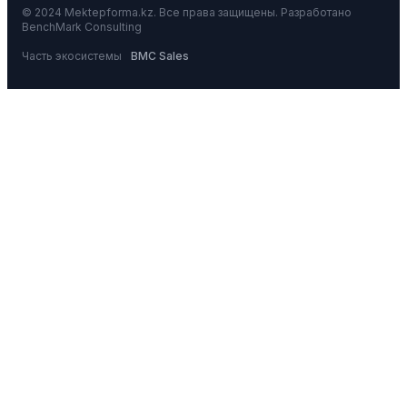
© 2024 Mektepforma.kz. Все права защищены. Разработано
BenchMark Consulting
Часть экосистемы
BMC Sales