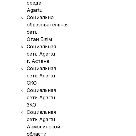
среда
Agartu
Социально
образовательная
сеть
Отан Бiлiм
Социальная
сеть Agartu
г. Астана
Социальная
сеть Agartu
СКО
Социальная
сеть Agartu
ЗКО
Социальная
сеть Agartu
Акмолинской
области