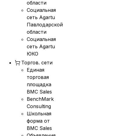
области
Социальная
сеть Agartu
Павлодарской
области
Социальная
сеть Agartu
ЮКО
Торгов. сети
Единая
торговая
площадка
BMC Sales
BenchMark
Consulting
Школьная
форма от
BMC Sales
Объявления