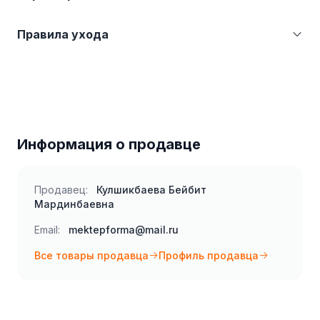
Категория
Галстуки и бантики
Правила ухода
Страна производства
Турция (TR)
Производитель
Doctor Junior
Бережная стирка при температуре не более 30
С. Не отбеливать. Гладить при температуре не
более 110 С.
Информация о продавце
Продавец:
Кулшикбаева Бейбит
Мардинбаевна
Email:
mektepforma@mail.ru
Все товары продавца
Профиль продавца