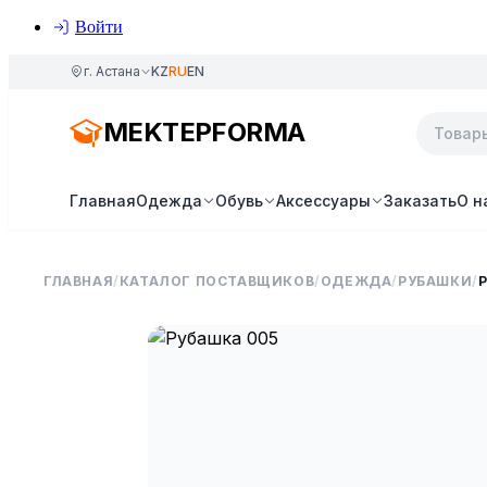
Войти
г. Астана
KZ
RU
EN
MEKTEPFORMA
Главная
Одежда
Обувь
Аксессуары
Заказать
О н
ГЛАВНАЯ
/
КАТАЛОГ ПОСТАВЩИКОВ
/
ОДЕЖДА
/
РУБАШКИ
/