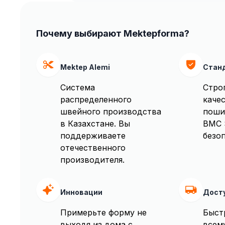
Почему выбирают Mektepforma?
Mektep Alemi
Стан
Система
Стро
распределенного
качес
швейного производства
поши
в Казахстане. Вы
BMC 
поддерживаете
безоп
отечественного
производителя.
Инновации
Дост
Примерьте форму не
Быст
выходя из дома с
всем