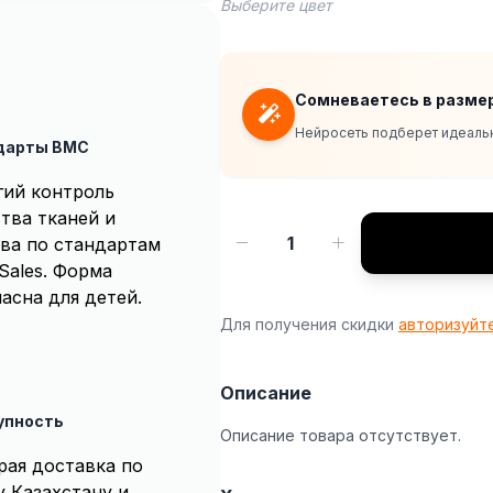
Выберите цвет
Сомневаетесь в разме
Нейросеть подберет идеальн
дарты BMC
гий контроль
тва тканей и
1
ва по стандартам
Sales. Форма
асна для детей.
Для получения скидки
авторизуйт
Описание
упность
Описание товара отсутствует.
рая доставка по
у Казахстану и