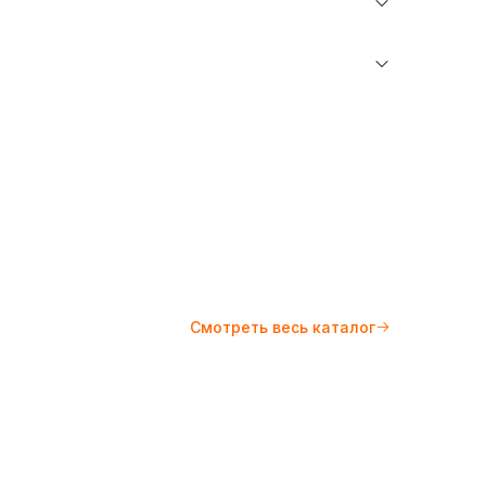
Рубашки
Казахстан (KZ)
BMC Sales
ратуре не более 30°С. Не отбеливать. Гладить
0.27 кг
10°С.
Смотреть весь каталог