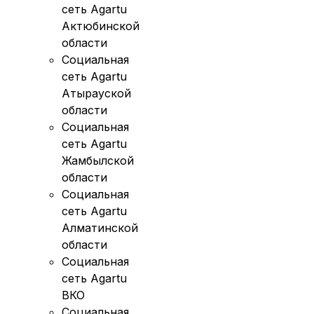
сеть Agartu
Актюбинской
области
Социальная
сеть Agartu
Атырауской
области
Социальная
сеть Agartu
Жамбылской
области
Социальная
сеть Agartu
Алматинской
области
Социальная
сеть Agartu
ВКО
Социальная