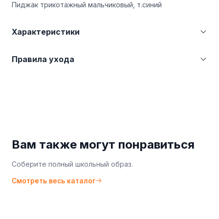
Пиджак трикотажный мальчиковый, т.синий
Характеристики
Категория
Пиджаки и жакеты
Правила ухода
Страна производства
Казахстан (KZ)
Производитель
ТОО "Фабрика BMC Sales"
Бережная стирка при температуре не более
30°С. Не отбеливать. Гладить при температуре
не более 110°С.
Вам также могут понравиться
Соберите полный школьный образ.
Смотреть весь каталог