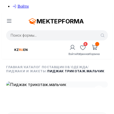
Войти
MEKTEPFORMA
0
KZ
RU
EN
Войти
Избранное
Корзина
ГЛАВНАЯ
/
КАТАЛОГ ПОСТАВЩИКОВ
/
ОДЕЖДА
/
ПИДЖАКИ И ЖАКЕТЫ
/
ПИДЖАК ТРИКОТАЖ.МАЛЬЧИК