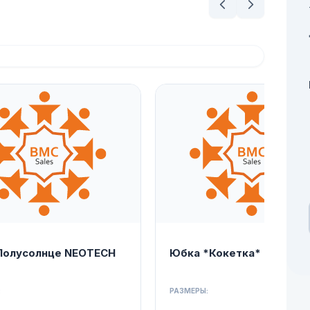
Полусолнце NEOTECH
Юбка *Кокетка* NEOTEC
:
РАЗМЕРЫ: