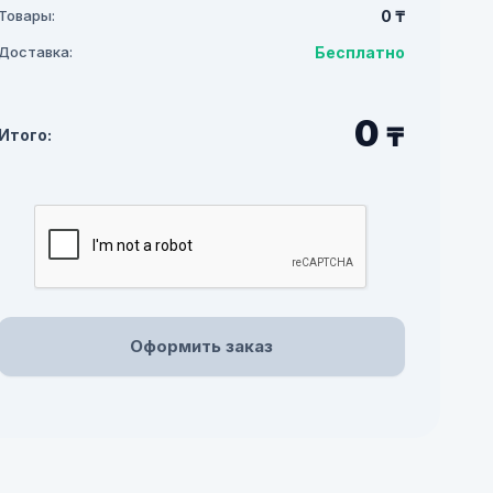
Товары:
0 ₸
Доставка:
Бесплатно
0
₸
Итого:
Оформить заказ
H
Брюки Классика NEOTECH
Брюки 
NEOT
РАЗМЕРЫ:
РАЗМЕРЫ