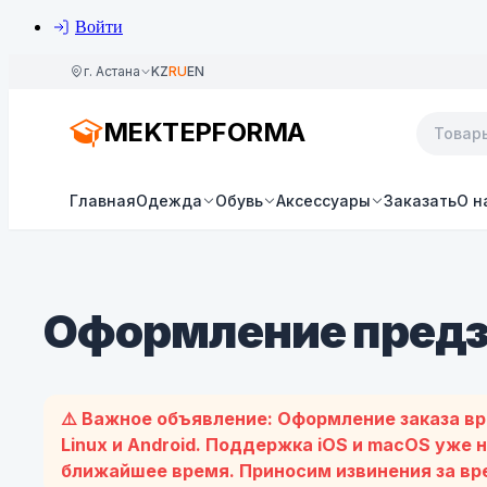
Войти
г. Астана
KZ
RU
EN
MEKTEPFORMA
Главная
Одежда
Обувь
Аксессуары
Заказать
О н
Оформление предз
⚠️ Важное объявлениe: Оформление заказа в
Linux и Android. Поддержка iOS и macOS уже 
ближайшее время. Приносим извинения за в