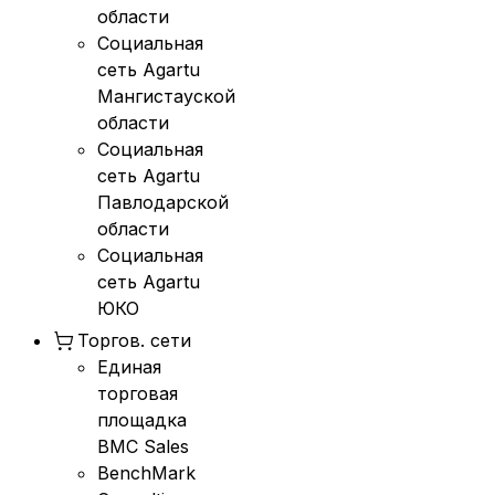
области
Социальная
сеть Agartu
Мангистауской
области
Социальная
сеть Agartu
Павлодарской
области
Социальная
сеть Agartu
ЮКО
Торгов. сети
Единая
торговая
площадка
BMC Sales
BenchMark