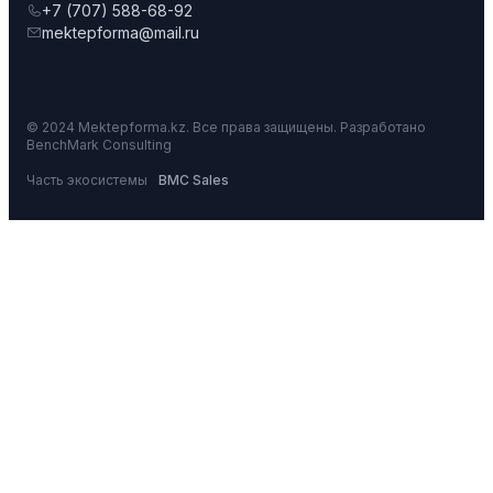
+7 (707) 588-68-92
mektepforma@mail.ru
© 2024 Mektepforma.kz. Все права защищены. Разработано
BenchMark Consulting
Часть экосистемы
BMC Sales