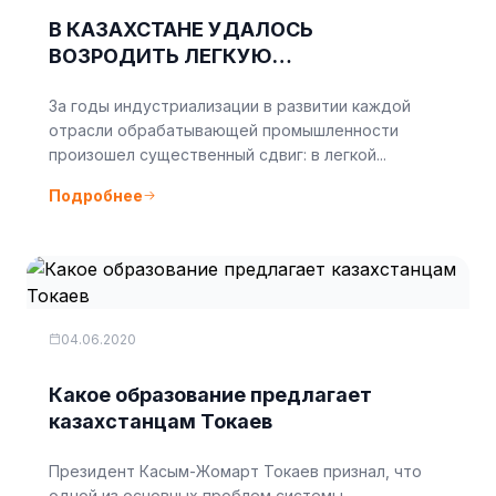
В КАЗАХСТАНЕ УДАЛОСЬ
ВОЗРОДИТЬ ЛЕГКУЮ
ПРОМЫШЛЕННОСТЬ БЛАГОДАРЯ
За годы индустриализации в развитии каждой
ПОДДЕРЖКЕ МСБ – АТАМКУЛОВ
отрасли обрабатывающей промышленности
произошел существенный сдвиг: в легкой...
Подробнее
04.06.2020
Какое образование предлагает
казахстанцам Токаев
Президент Касым-Жомарт Токаев признал, что
одной из основных проблем системы