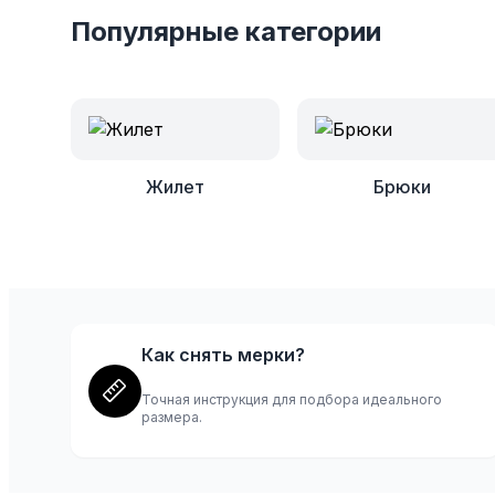
Популярные категории
Жилет
Брюки
Школьная ф
BMC Sales
ваш выбор стильной и качественной одеж
Как снять мерки?
Точная инструкция для подбора идеального
размера.
Перейти в каталог