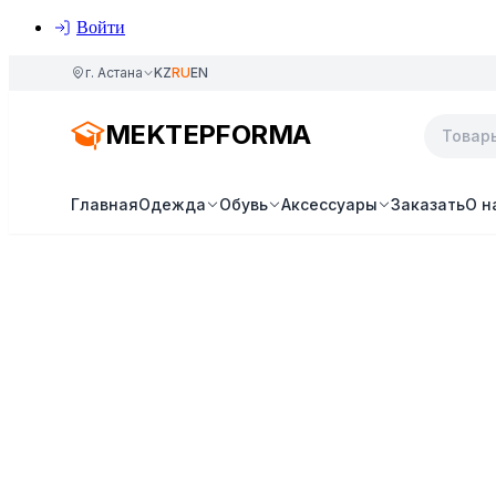
Войти
г. Астана
KZ
RU
EN
MEKTEPFORMA
Главная
Одежда
Обувь
Аксессуары
Заказать
О н