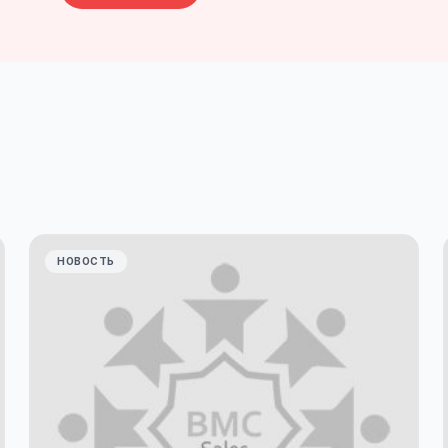
й тур
азину
НОВОСТЬ