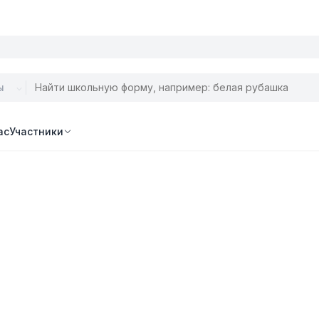
ас
Участники