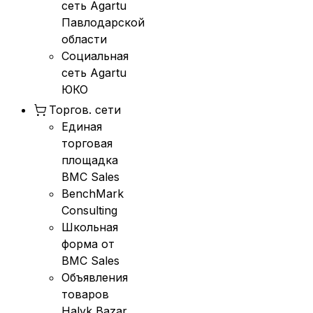
сеть Agartu
Павлодарской
области
Социальная
сеть Agartu
ЮКО
Торгов. сети
Единая
торговая
площадка
BMC Sales
BenchMark
Consulting
Школьная
форма от
BMC Sales
Объявления
товаров
Halyk Bazar