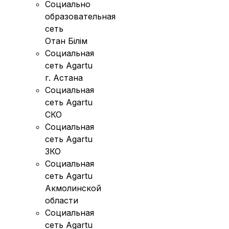
Социально
образовательная
сеть
Отан Бiлiм
Социальная
сеть Agartu
г. Астана
Социальная
сеть Agartu
СКО
Социальная
сеть Agartu
ЗКО
Социальная
сеть Agartu
Акмолинской
области
Социальная
сеть Agartu