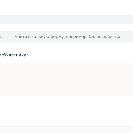
ас
Участники