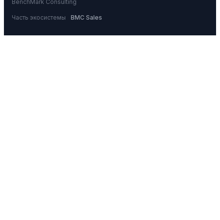
BenchMark Consulting
Часть экосистемы
BMC Sales