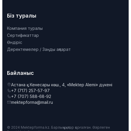
Біз туралы
Компания туралы
Сертификаттар
Өндіріс
Деректемелер / Заңды ақпарат
Байланыс
Астана қ., Кенесары көш., 4, «Mektep Alemi» дүкені
+7 (717) 257-57-97
+7 (707) 588-68-92
mektepforma@mail.ru
© 2024 Mektepforma.kz. Барлық құқықтар қорғалған. Әзірлеген