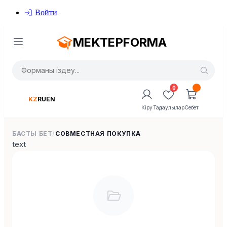
Войти
MEKTEPFORMA
0
KZ
RU
EN
Кіру
Таңдаулылар
Себет
БАСТЫ БЕТ
/
СОВМЕСТНАЯ ПОКУПКА
text