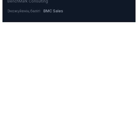
BenchMark Consulting
Экожүйенің бөлігі
BMC Sales