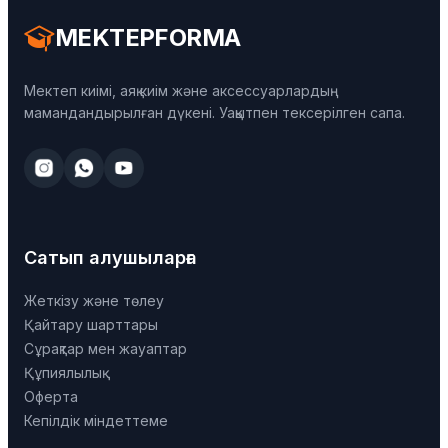
MEKTEPFORMA
Мектеп киімі, аяқ киім және аксессуарлардың
мамандандырылған дүкені. Уақытпен тексерілген сапа.
Сатып алушыларға
Жеткізу және төлеу
Қайтару шарттары
Сұрақтар мен жауаптар
Құпиялылық
Оферта
Кепілдік міндеттеме