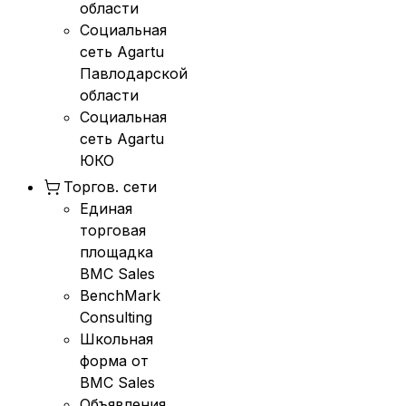
области
Социальная
сеть Agartu
Павлодарской
области
Социальная
сеть Agartu
ЮКО
Торгов. сети
Единая
торговая
площадка
BMC Sales
BenchMark
Consulting
Школьная
форма от
BMC Sales
Объявления