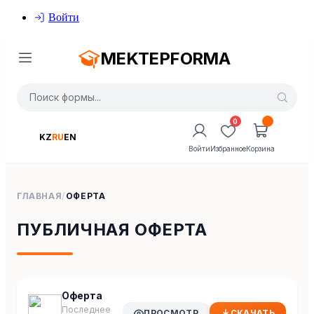
Войти
MEKTEPFORMA
0
KZ
RU
EN
Войти
Избранное
Корзина
ГЛАВНАЯ
/
ОФЕРТА
ПУБЛИЧНАЯ ОФЕРТА
Оферта
Последнее
ПРОСМОТР
СКАЧАТЬ