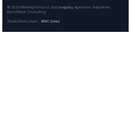
© 2024 Mektepforma.kz. Барлық құқықтар қорғалған. Әзірлеген
BenchMark Consulting
Экожүйенің бөлігі
BMC Sales