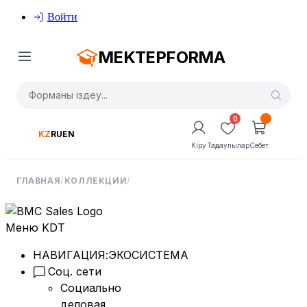
Войти
MEKTEPFORMA
0
KZ
RU
EN
Кіру
Таңдаулылар
Себет
ГЛАВНАЯ
/
КОЛЛЕКЦИИ
/
Меню KDT
НАВИГАЦИЯ:
ЭКОСИСТЕМА
Соц. сети
Социально
деловая