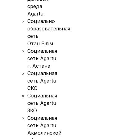
среда
Agartu
Социально
образовательная
сеть
Отан Бiлiм
Социальная
сеть Agartu
г. Астана
Социальная
сеть Agartu
СКО
Социальная
сеть Agartu
ЗКО
Социальная
сеть Agartu
Акмолинской