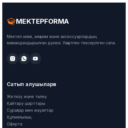
MEKTEPFORMA
Мектеп киімі, аяқ киім және аксессуарлардың
мамандандырылған дүкені. Уақытпен тексерілген сапа.
Сатып алушыларға
Жеткізу және төлеу
Қайтару шарттары
Сұрақтар мен жауаптар
Құпиялылық
Оферта