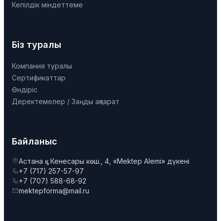
Кепілдік міндеттеме
Біз туралы
Компания туралы
Сертификаттар
Өндіріс
Деректемелер / Заңды ақпарат
Байланыс
Астана қ., Кенесары көш., 4, «Mektep Alemi» дүкені
+7 (717) 257-57-97
+7 (707) 588-68-92
mektepforma@mail.ru