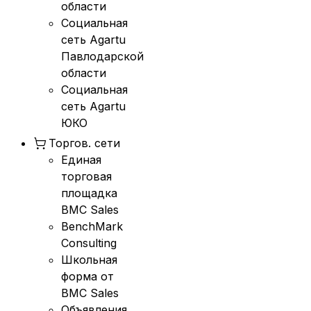
области
Социальная
сеть Agartu
Павлодарской
области
Социальная
сеть Agartu
ЮКО
Торгов. сети
Единая
торговая
площадка
BMC Sales
BenchMark
Consulting
Школьная
форма от
BMC Sales
Объявления