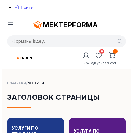
Войти
MEKTEPFORMA
0
KZ
RU
EN
Кіру
Таңдаулылар
Себет
ГЛАВНАЯ
/
УСЛУГИ
ЗАГОЛОВОК СТРАНИЦЫ
УСЛУГИ ПО
УСЛУГА ПО