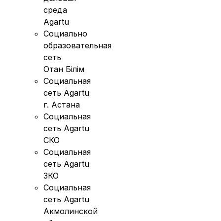
среда
Agartu
Социально
образовательная
сеть
Отан Бiлiм
Социальная
сеть Agartu
г. Астана
Социальная
сеть Agartu
СКО
Социальная
сеть Agartu
ЗКО
Социальная
сеть Agartu
Акмолинской