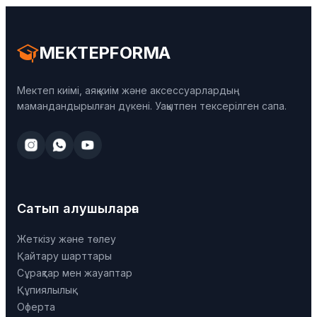
MEKTEPFORMA
Мектеп киімі, аяқ киім және аксессуарлардың
мамандандырылған дүкені. Уақытпен тексерілген сапа.
Сатып алушыларға
Жеткізу және төлеу
Қайтару шарттары
Сұрақтар мен жауаптар
Құпиялылық
Оферта