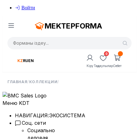
Войти
MEKTEPFORMA
0
KZ
RU
EN
Кіру
Таңдаулылар
Себет
ГЛАВНАЯ
/
КОЛЛЕКЦИИ
/
Меню KDT
НАВИГАЦИЯ:
ЭКОСИСТЕМА
Соц. сети
Социально
деловая