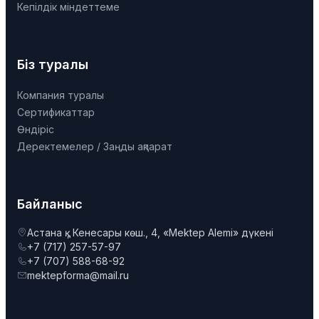
Кепілдік міндеттеме
Біз туралы
Компания туралы
Сертификаттар
Өндіріс
Деректемелер / Заңды ақпарат
Байланыс
Астана қ., Кенесары көш., 4, «Mektep Alemi» дүкені
+7 (717) 257-57-97
+7 (707) 588-68-92
mektepforma@mail.ru