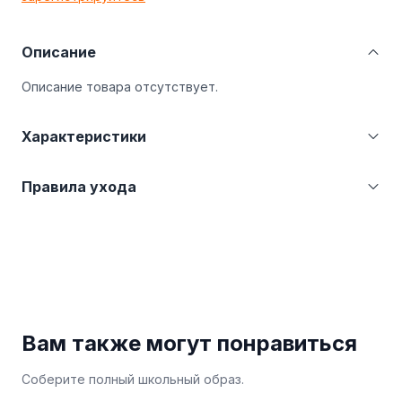
Описание
Описание товара отсутствует.
Характеристики
Категория
Платья, сарафаны
Правила ухода
Страна производства
Казахстан (KZ)
Производитель
ТОО Швейная фабрика школьной
Бережная стирка при температуре не более
и детской одежды г.
30°С. Не отбеливать. Гладить при температуре
Петропавловск
не более 110°С.
Вам также могут понравиться
Соберите полный школьный образ.