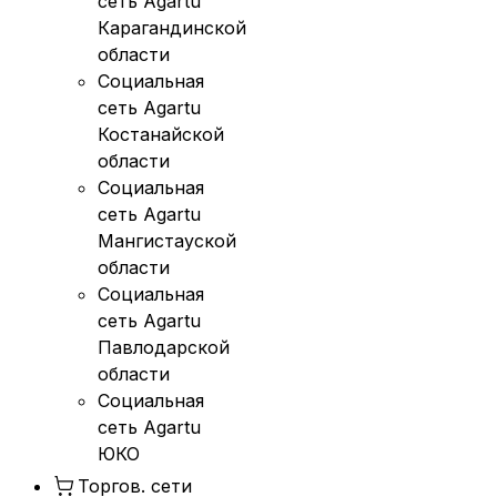
сеть Agartu
Карагандинской
области
Социальная
сеть Agartu
Костанайской
области
Социальная
сеть Agartu
Мангистауской
области
Социальная
сеть Agartu
Павлодарской
области
Социальная
сеть Agartu
ЮКО
Торгов. сети