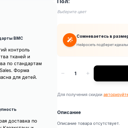
Пол:
Выберите цвет
Сомневаетесь в разме
дарты BMC
Нейросеть подберет идеальн
гий контроль
тва тканей и
ва по стандартам
Sales. Форма
1
асна для детей.
Для получения скидки
авторизуйт
упность
Описание
рая доставка по
Описание товара отсутствует.
у Казахстану и