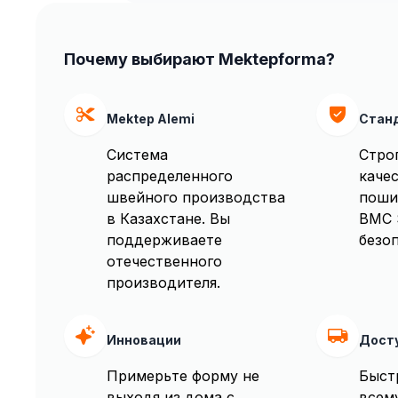
Почему выбирают Mektepforma?
Mektep Alemi
Стан
Система
Стро
распределенного
качес
швейного производства
поши
в Казахстане. Вы
BMC 
поддерживаете
безоп
отечественного
производителя.
Инновации
Дост
Примерьте форму не
Быст
выходя из дома с
всем