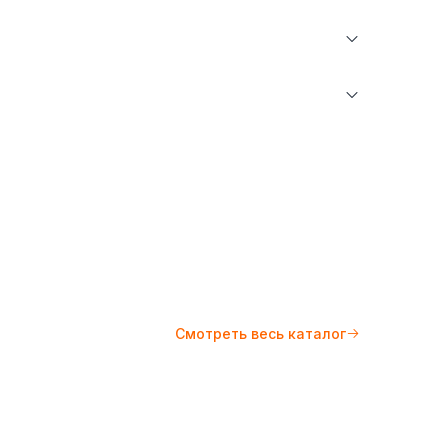
Пиджаки и жакеты
Турция (TR)
Doctor Junior
ратуре не более 30°С. Не отбеливать. Гладить
10°С.
Смотреть весь каталог