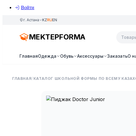
Войти
г. Астана
KZ
RU
EN
MEKTEPFORMA
Главная
Одежда
Обувь
Аксессуары
Заказать
О н
ГЛАВНАЯ
/
КАТАЛОГ ШКОЛЬНОЙ ФОРМЫ ПО ВСЕМУ КАЗАХ