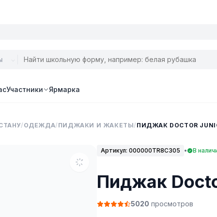
ас
Участники
Ярмарка
СТАНУ
/
ОДЕЖДА
/
ПИДЖАКИ И ЖАКЕТЫ
/
ПИДЖАК DOCTOR JUNI
Артикул:
000000TR8C305
•
В налич
Пиджак Docto
5020
просмотров