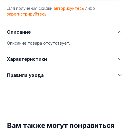
Для получения скидки
авторизуйтесь
либо
зарегистрируйтесь
Описание
Описание товара отсутствует.
Характеристики
Категория
Жилетки
Правила ухода
Страна производства
Казахстан (KZ)
Производитель
ТОО BMC Sales
Бережная стирка при температуре не более
30°С. Не отбеливать. Гладить при температуре
не более 110°С.
Вам также могут понравиться