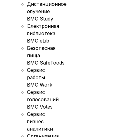
Дистанционное
обучение
BMC Study
Электронная
библиотека
BMC eLib
Безопасная
пища
BMC SafeFoods
Сервис
работы
BMC Work
Сервис
голосований
BMC Votes
Сервис
бизнес
аналитики
Организация