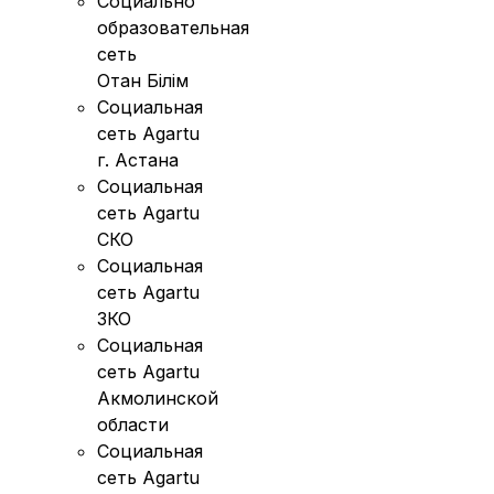
Социально
образовательная
сеть
Отан Бiлiм
Социальная
сеть Agartu
г. Астана
Социальная
сеть Agartu
СКО
Социальная
сеть Agartu
ЗКО
Социальная
сеть Agartu
Акмолинской
области
Социальная
сеть Agartu