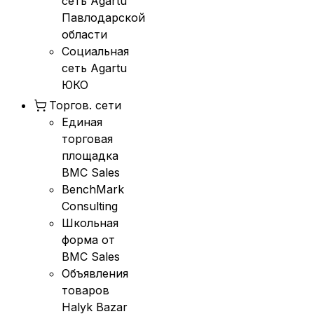
сеть Agartu
Павлодарской
области
Социальная
сеть Agartu
ЮКО
Торгов. сети
Единая
торговая
площадка
BMC Sales
BenchMark
Consulting
Школьная
форма от
BMC Sales
Объявления
товаров
Halyk Bazar