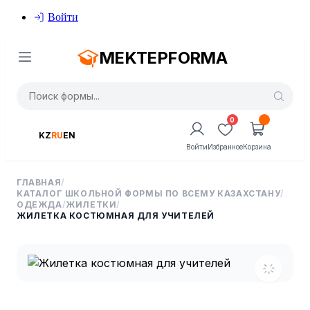
Войти
MEKTEPFORMA
0
KZ
RU
EN
Войти
Избранное
Корзина
ГЛАВНАЯ
/
КАТАЛОГ ШКОЛЬНОЙ ФОРМЫ ПО ВСЕМУ КАЗАХСТАНУ
/
ОДЕЖДА
/
ЖИЛЕТКИ
/
ЖИЛЕТКА КОСТЮМНАЯ ДЛЯ УЧИТЕЛЕЙ