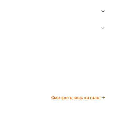
Брюки и капри
Казахстан (KZ)
 фабрика школьной и детской одежды
ратуре не более 30°С. Не отбеливать. Гладить
овск
10°С.
Смотреть весь каталог