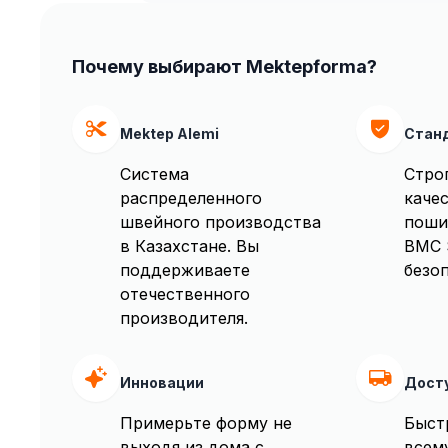
Почему выбирают Mektepforma?
Mektep Alemi
Стан
Система
Стро
распределенного
качес
швейного производства
поши
в Казахстане. Вы
BMC 
поддерживаете
безоп
отечественного
производителя.
Инновации
Дост
Примерьте форму не
Быст
выходя из дома с
всем