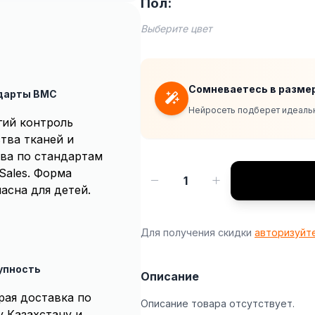
Пол:
Выберите цвет
Сомневаетесь в разме
дарты BMC
Нейросеть подберет идеальн
гий контроль
тва тканей и
ва по стандартам
Sales. Форма
1
асна для детей.
Для получения скидки
авторизуйт
упность
Описание
рая доставка по
Описание товара отсутствует.
у Казахстану и