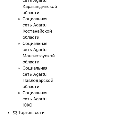
сеть Agartu
Карагандинской
области
Социальная
сеть Agartu
Костанайской
области
Социальная
сеть Agartu
Мангистауской
области
Социальная
сеть Agartu
Павлодарской
области
Социальная
сеть Agartu
ЮКО
Торгов. сети