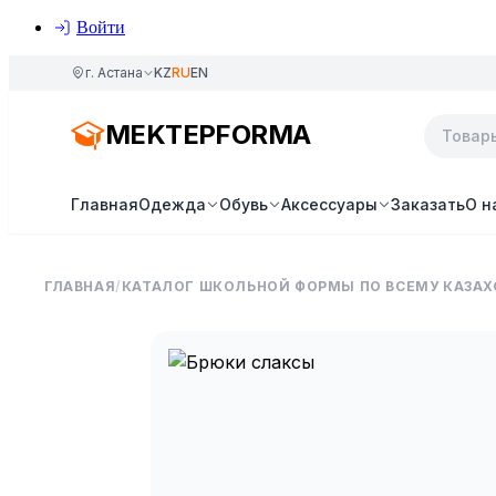
Войти
г. Астана
KZ
RU
EN
MEKTEPFORMA
Главная
Одежда
Обувь
Аксессуары
Заказать
О н
ГЛАВНАЯ
/
КАТАЛОГ ШКОЛЬНОЙ ФОРМЫ ПО ВСЕМУ КАЗАХ