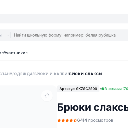
ас
Участники
СТАНУ
/
ОДЕЖДА
/
БРЮКИ И КАПРИ
/
БРЮКИ СЛАКСЫ
Артикул:
GKZ8C2809
•
В наличии (70
Брюки слакс
6414
просмотров