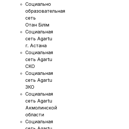
Социально
образовательная
сеть
Отан Бiлiм
Социальная
сеть Agartu
г. Астана
Социальная
сеть Agartu
СКО
Социальная
сеть Agartu
ЗКО
Социальная
сеть Agartu
Акмолинской
области
Социальная
сеть Agartu