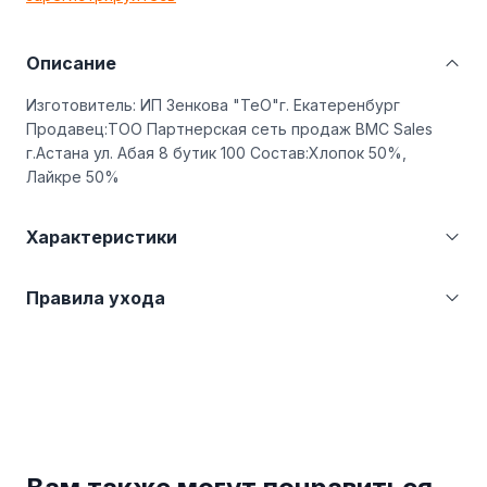
Описание
Изготовитель: ИП Зенкова "ТеО"г. Екатеренбург
Продавец:ТОО Партнерская сеть продаж BMC Sales
г.Астана ул. Абая 8 бутик 100 Состав:Хлопок 50%,
Лайкре 50%
Характеристики
Категория
Жилетки
Правила ухода
Страна
Российская Федерация
производства
(RU)
Бережная стирка при температуре не более
Производитель
ТеО
30°С. Не отбеливать. Гладить при температуре
не более 110°С.