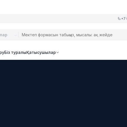
+7 
ру
Біз туралы
Қатысушылар