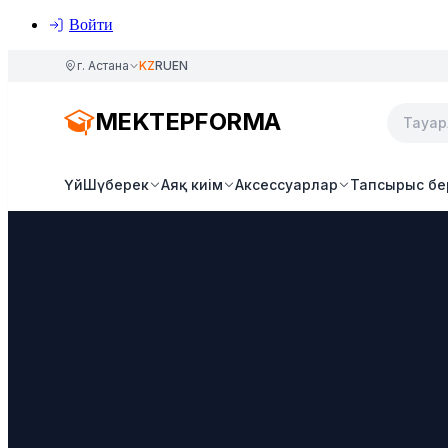
Войти
г. Астана
KZ
RU
EN
MEKTEPFORMA
Үй
Шүберек
Аяқ киім
Аксессуарлар
Тапсырыс бе