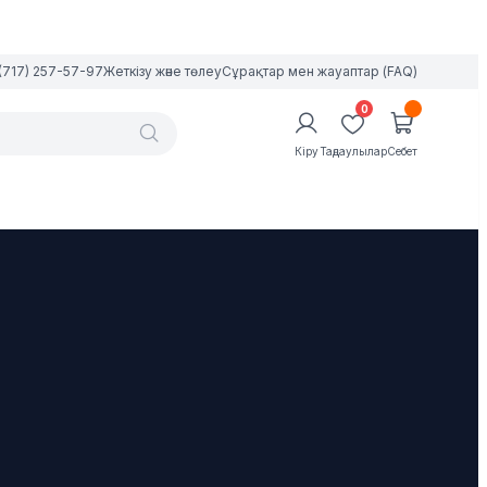
(717) 257-57-97
Жеткізу және төлеу
Сұрақтар мен жауаптар (FAQ)
0
Кіру
Таңдаулылар
Себет