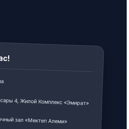
ас!
на
есары 4, Жилой Комплекс «Эмират»
чный зал «Мектеп Алеми»