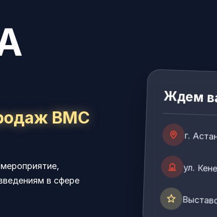
А
Ждем в
продаж BMC
г. Аста
 мероприятие,
ул. Кен
введениям в сфере
Выставо