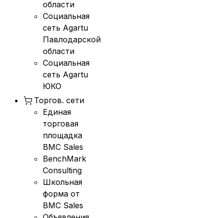
области
Социальная
сеть Agartu
Павлодарской
области
Социальная
сеть Agartu
ЮКО
Торгов. сети
Единая
торговая
площадка
BMC Sales
BenchMark
Consulting
Школьная
форма от
BMC Sales
Объявления