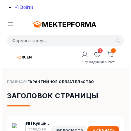
Войти
MEKTEPFORMA
0
KZ
RU
EN
Кіру
Таңдаулылар
Себет
ГЛАВНАЯ
/
ГАРАНТИЙНОЕ ОБЯЗАТЕЛЬСТВО
ЗАГОЛОВОК СТРАНИЦЫ
ИП Кулшикбаева гарантийное обязательство
Последнее
ПРОСМОТР
СКАЧАТЬ