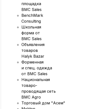
площадка
BMC Sales
BenchMark
Consulting
Школьная
форма от
BMC Sales
Объявления
товаров
Halyk Bazar
Форменная
и спец. одежда
от BMC Sales
Национальная
товаро-
проводящая сеть
BMC Agro
Торговый дом "Асем"
Mektep