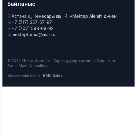
Байланыс
Астана қ., Кенесары көш., 4, «Mektep Alemi» дүкені
+7 (717) 257-57-97
+7 (707) 588-68-92
mektepforma@mail.ru
© 2024 Mektepforma.kz. Барлық құқықтар қорғалған. Әзірлеген
BenchMark Consulting
Экожүйенің бөлігі
BMC Sales