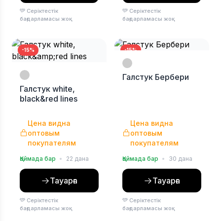
Серіктестік
Серіктестік
бағдарламасы жоқ
бағдарламасы жоқ
-15%
-15%
Галстук Бербери
Галстук white,
black&red lines
Цена видна
Цена видна
оптовым
оптовым
покупателям
покупателям
Қоймада бар
•
22 дана
Қоймада бар
•
30 дана
Тауарға
Тауарға
Серіктестік
Серіктестік
бағдарламасы жоқ
бағдарламасы жоқ