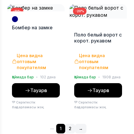
-10%
-20%
Бомбер на замке
Поло белый ворот с
корот. рукавом
Цена видна
Цена видна
оптовым
оптовым
покупателям
покупателям
Қоймада бар
•
102 дана
Қоймада бар
•
1908 дана
Тауарға
Тауарға
Серіктестік
Серіктестік
бағдарламасы жоқ
бағдарламасы жоқ
...
1
2
→