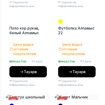
Серіктестік
Серіктестік
бағдарламасы жоқ
бағдарламасы жоқ
Поло кор.рукав,
Футболка Алпамыс
белый Алпамыс
22
Цена видна
Цена видна
оптовым
оптовым
покупателям
покупателям
Қоймада бар
•
20 дана
Қоймада бар
•
64 дана
Тауарға
Тауарға
Серіктестік
Серіктестік
бағдарламасы жоқ
бағдарламасы жоқ
-15%
-15%