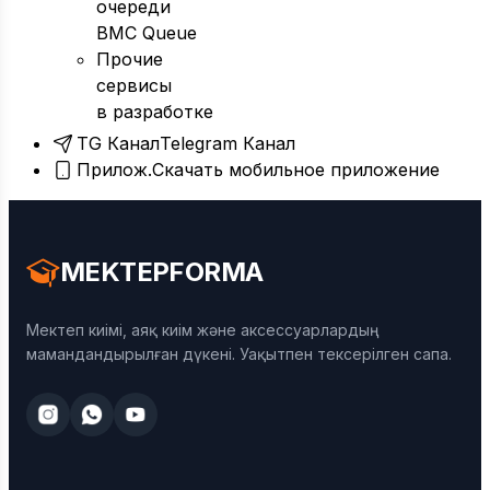
очереди
BMC Queue
Прочие
сервисы
в разработке
TG Канал
Telegram Канал
Прилож.
Скачать мобильное приложение
MEKTEPFORMA
Мектеп киімі, аяқ киім және аксессуарлардың
мамандандырылған дүкені. Уақытпен тексерілген сапа.