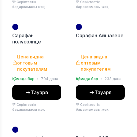
Серіктестік
Серіктестік
бағдарламасы жоқ
бағдарламасы жоқ
Сарафан
Сарафан Айшазере
полусолнце
Цена видна
Цена видна
оптовым
оптовым
покупателям
покупателям
Қоймада бар
•
704 дана
Қоймада бар
•
233 дана
Тауарға
Тауарға
Серіктестік
Серіктестік
бағдарламасы жоқ
бағдарламасы жоқ