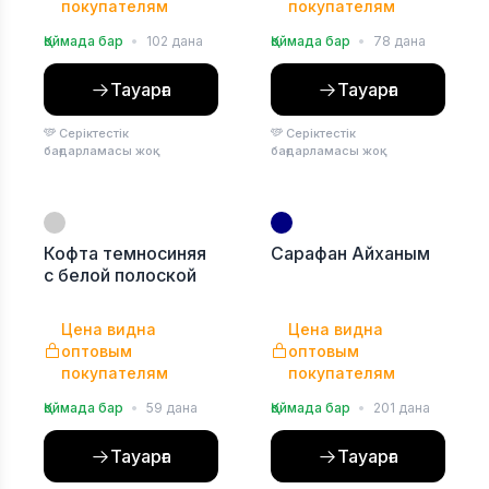
покупателям
покупателям
Қоймада бар
•
102 дана
Қоймада бар
•
78 дана
Тауарға
Тауарға
Серіктестік
Серіктестік
бағдарламасы жоқ
бағдарламасы жоқ
Кофта темносиняя
Сарафан Айханым
с белой полоской
Цена видна
Цена видна
оптовым
оптовым
покупателям
покупателям
Қоймада бар
•
59 дана
Қоймада бар
•
201 дана
Тауарға
Тауарға