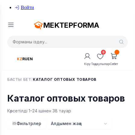
Войти
MEKTEPFORMA
0
KZ
RU
EN
Кіру
Таңдаулылар
Себет
БАСТЫ БЕТ
/
КАТАЛОГ ОПТОВЫХ ТОВАРОВ
Каталог оптовых товаров
Көрсетілді 1–24 ішінен 38 тауар
Фильтрлер
Алдымен жаңа