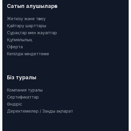
Сатып алушыларға
Жеткізу және төлеу
Қайтару шарттары
Сұрақтар мен жауаптар
Құпиялылық
Оферта
Кепілдік міндеттеме
Біз туралы
Компания туралы
Сертификаттар
Өндіріс
Деректемелер / Заңды ақпарат