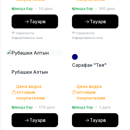
Қоймада бар
•
54 дана
Қоймада бар
•
565 дана
Тауарға
Тауарға
Серіктестік
Серіктестік
бағдарламасы жоқ
бағдарламасы жоқ
Сарафан "Тея"
Рубашки Алтын
Цена видна
Цена видна
оптовым
оптовым
покупателям
покупателям
Қоймада бар
•
578 дана
Қоймада бар
•
2 дана
Тауарға
Тауарға