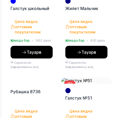
Галстук школьный
Жилет Мальчик
Цена видна
Цена видна
оптовым
оптовым
покупателям
покупателям
Қоймада бар
•
1452 дана
Қоймада бар
•
430 дана
Тауарға
Тауарға
Серіктестік
Серіктестік
бағдарламасы жоқ
бағдарламасы жоқ
-10%
-15%
Рубашка 8736
Галстук №51
Цена видна
Цена видна
оптовым
оптовым