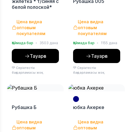
жилетка * т/синяя с
Рубашка 005
белой полоской*
Цена видна
Цена видна
оптовым
оптовым
покупателям
покупателям
Қоймада бар
•
3503 дана
Қоймада бар
•
1155 дана
Тауарға
Тауарға
Серіктестік
Серіктестік
бағдарламасы жоқ
бағдарламасы жоқ
Рубашка Б
юбка Акерке
Цена видна
Цена видна
оптовым
оптовым