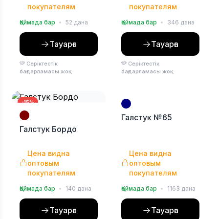
покупателям
покупателям
Қоймада бар
•
52 дана
Қоймада бар
•
346 дана
Тауарға
Тауарға
Серіктестік
Серіктестік
бағдарламасы жоқ
бағдарламасы жоқ
-15%
-15%
Галстук №65
Галстук Бордо
Цена видна
Цена видна
оптовым
оптовым
покупателям
покупателям
Қоймада бар
•
140 дана
Қоймада бар
•
1163 дана
Тауарға
Тауарға