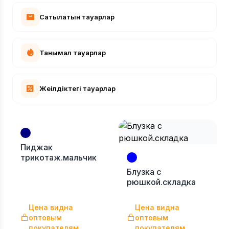
Сатылатын тауарлар
Танымал тауарлар
Жеңілдіктегі тауарлар
Пиджак
трикотаж.мальчик
Блузка с
рюшкой.складка
Цена видна
Цена видна
оптовым
оптовым
покупателям
покупателям