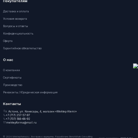
Покупателям
Доставка и оплата
Условия возврата
Вопросы и ответы
Конфиденциальность
Оферта
Гарантийное обязательство
О нас
О компании
Сертификаты
Производство
Реквизиты / Юридическая информация
Контакты
г. Астана, ул. Кенесары, 4, магазин «Mektep Alemi»
+7 (717) 257-57-97
+7 (707) 588-68-92
mektepforma@mail.ru
© 2024 Mektepforma.kz. Все права защищены. Разработано
BenchMark Consulting