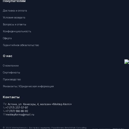
Покупателям
Доставка и оплата
Условия возврата
Вопросы и ответы
Конфиденциальность
Оферта
Гарантийное обязательство
О нас
О компании
Сертификаты
Производство
Реквизиты / Юридическая информация
Контакты
г. Астана, ул. Кенесары, 4, магазин «Mektep Alemi»
+7 (717) 257-57-97
+7 (707) 588-68-92
mektepforma@mail.ru
© 2024 Mektepforma.kz. Все права защищены. Разработано
BenchMark Consulting