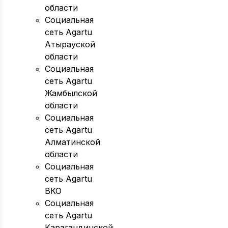
области
Социальная
сеть Agartu
Атырауской
области
Социальная
сеть Agartu
Жамбылской
области
Социальная
сеть Agartu
Алматинской
области
Социальная
сеть Agartu
ВКО
Социальная
сеть Agartu
Карагандинской