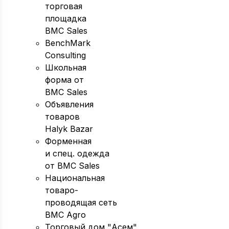
торговая
площадка
BMC Sales
BenchMark
Consulting
Школьная
форма от
BMC Sales
Объявления
товаров
Halyk Bazar
Форменная
и спец. одежда
от BMC Sales
Национальная
товаро-
проводящая сеть
BMC Agro
Торговый дом "Асем"