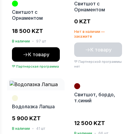
Свитшот с
Орнаментом
Свитшот с
Орнаментом
0 KZT
18 500 KZT
Нет в наличии —
закажите
В наличии
•
97 шт
К товару
К товару
Партнерской программы
Партнерская программа
нет
Свитшот, бордо,
т.синий
Водолазка Лапша
5 900 KZT
12 500 KZT
В наличии
•
41 шт
В наличии
•
66 шт