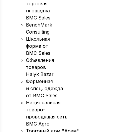
торговая
площадка
BMC Sales
BenchMark
Consulting
Школьная
форма от
BMC Sales
Объявления
товаров
Halyk Bazar
Форменная
и спец. одежда
от BMC Sales
Национальная
товаро-
проводящая сеть
BMC Agro
Торговый дом "Асем"