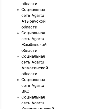
области
Социальная
сеть Agartu
Атырауской
области
Социальная
сеть Agartu
Жамбылской
области
Социальная
сеть Agartu
Алматинской
области
Социальная
сеть Agartu
ВКО
Социальная
сеть Agartu
Карагандинской